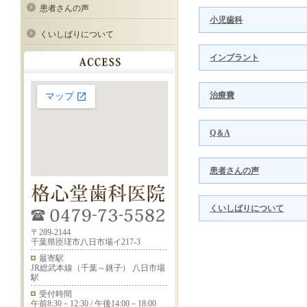
患者さんの声
小児歯科
くいしばりについて
インプラント
治療費
Q＆A
患者さんの声
くいしばりについて
〒289-2144
千葉県匝瑳市八日市場イ217-3
最寄駅
JR総武本線（千葉～銚子） 八日市場
駅
受付時間
午前8:30－12:30 / 午後14:00－18:00