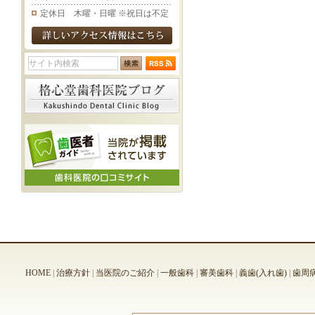
定休日 木曜・日曜 ※祝日は不定
HOME
|
治療方針
|
当医院のご紹介
|
一般歯科
|
審美歯科
|
義歯(入れ歯)
|
歯周