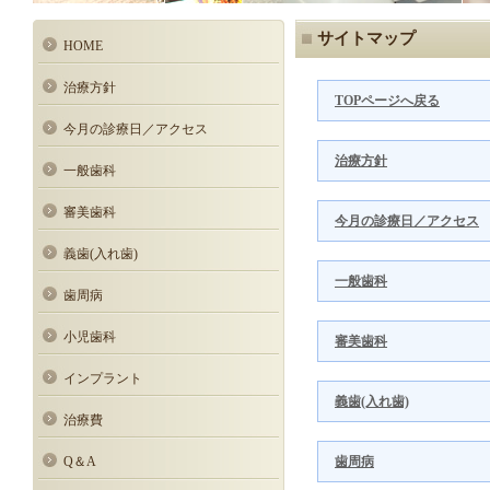
サイトマップ
HOME
治療方針
TOPページへ戻る
今月の診療日／アクセス
治療方針
一般歯科
審美歯科
今月の診療日／アクセス
義歯(入れ歯)
一般歯科
歯周病
小児歯科
審美歯科
インプラント
義歯(入れ歯)
治療費
Q＆A
歯周病